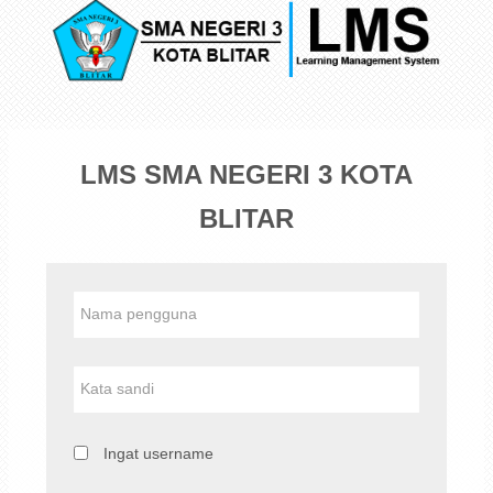
Lewati
ke
konten
utama
LMS SMA NEGERI 3 KOTA
BLITAR
Nama
pengguna
Kata
sandi
Ingat username